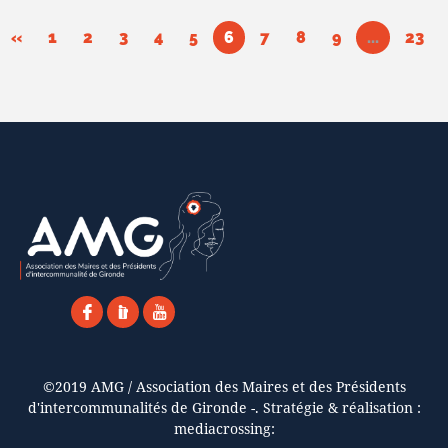
«
1
2
3
4
5
6
7
8
9
...
23
©2019 AMG / Association des Maires et des Présidents
d'intercommunalités de Gironde -. Stratégie & réalisation :
mediacrossing: