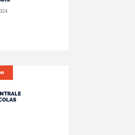
024
on
CENTRALE
 COLAS