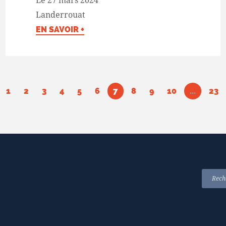
Le 27 mars 2024
Landerrouat
EN SAVOIR +
1
2
3
4
5
6
7
8
9
10
...
23