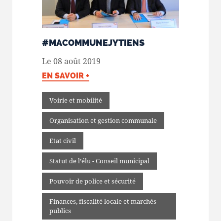
#MACOMMUNEJYTIENS
Le 08 août 2019
EN SAVOIR +
Voirie et mobilité
Organisation et gestion communale
Etat civil
Statut de l’élu - Conseil municipal
Pouvoir de police et sécurité
Finances, fiscalité locale et marchés
publics