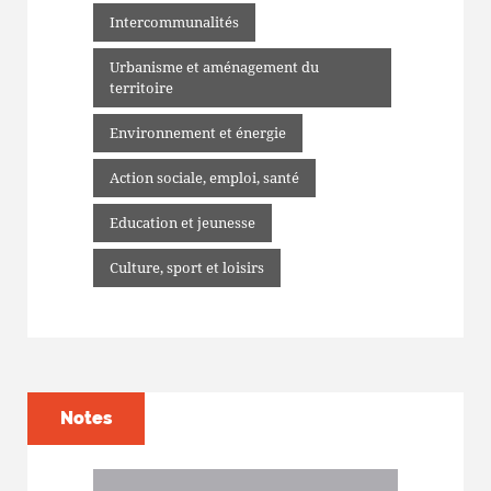
Intercommunalités
Urbanisme et aménagement du
territoire
Environnement et énergie
Action sociale, emploi, santé
Education et jeunesse
Culture, sport et loisirs
Notes