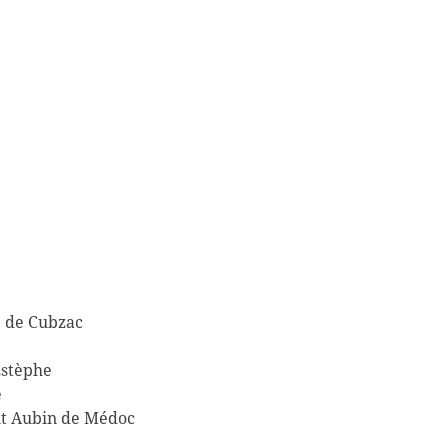
é de Cubzac
Estèphe
e
nt Aubin de Médoc