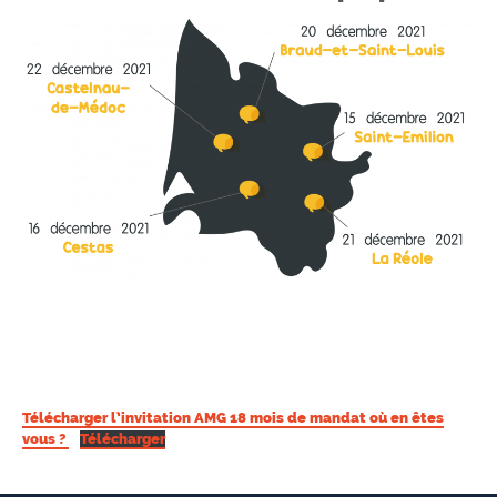
Télécharger l’invitation AMG 18 mois de mandat où en êtes
vous ?
Télécharger